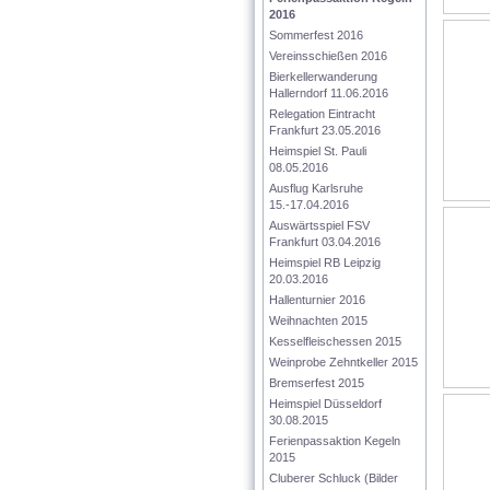
2016
Sommerfest 2016
Vereinsschießen 2016
Bierkellerwanderung 
Hallerndorf 11.06.2016
Relegation Eintracht 
Frankfurt 23.05.2016
Heimspiel St. Pauli 
08.05.2016
Ausflug Karlsruhe 
15.-17.04.2016
Auswärtsspiel FSV 
Frankfurt 03.04.2016
Heimspiel RB Leipzig 
20.03.2016
Hallenturnier 2016
Weihnachten 2015
Kesselfleischessen 2015
Weinprobe Zehntkeller 2015
Bremserfest 2015
Heimspiel Düsseldorf 
30.08.2015
Ferienpassaktion Kegeln 
2015
Cluberer Schluck (Bilder 