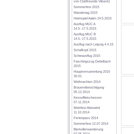
von Clubfreunde Vilseck)
Sommerfest 2015
Wandertag 2015
Heimspiel Aalen 24.5.2015
Ausflug MUC A 
14.5.-17.5.2015
Ausflug MUC B 
14.5.-17.5.2015
Ausflug nach Leipzig 4.4.15
Schafkopf 2015
Schieausflug 2015
Faschingszug Dettelbach 
2015
Hauptversammlung 2015 
30.01.
Weihnachten 2014
Brauereibesichtigung 
05.12.2014
Kesselfleischessen 
07.11.2014
Weinfest Abtswind 
11.10.2014
Ferienpass 2014
Sommerfest 12.07.2014
Bierkellerwanderung 
07.06.2014