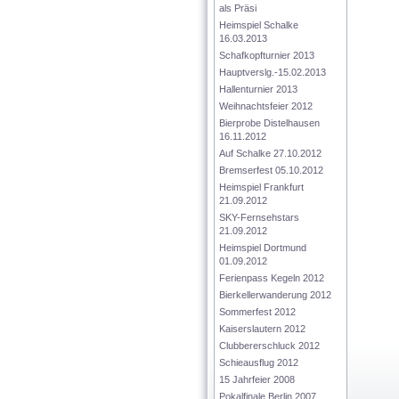
als Präsi
Heimspiel Schalke 
16.03.2013
Schafkopfturnier 2013
Hauptverslg.-15.02.2013
Hallenturnier 2013
Weihnachtsfeier 2012
Bierprobe Distelhausen 
16.11.2012
Auf Schalke 27.10.2012
Bremserfest 05.10.2012
Heimspiel Frankfurt 
21.09.2012
SKY-Fernsehstars  
21.09.2012
Heimspiel Dortmund 
01.09.2012
Ferienpass Kegeln 2012
Bierkellerwanderung 2012
Sommerfest 2012
Kaiserslautern 2012
Clubbererschluck 2012
Schieausflug 2012
15 Jahrfeier 2008
Pokalfinale Berlin 2007