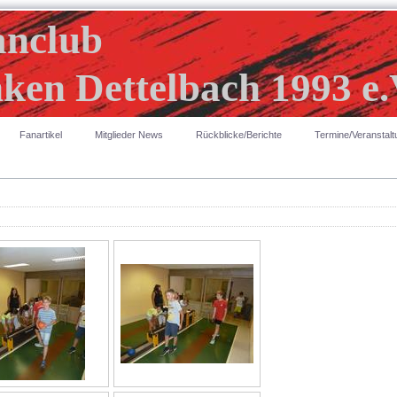
anclub
ken Dettelbach 1993 e.
Fanartikel
Mitglieder News
Rückblicke/Berichte
Termine/Veranstal