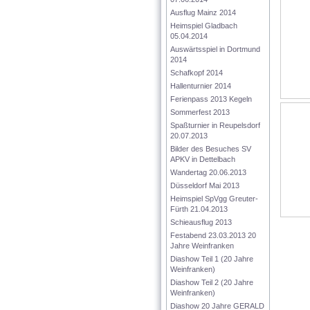
Ausflug Mainz 2014
Heimspiel Gladbach 
05.04.2014
Auswärtsspiel in Dortmund 
2014
Schafkopf 2014
Hallenturnier 2014
Ferienpass 2013 Kegeln
Sommerfest 2013
Spaßturnier in Reupelsdorf  
20.07.2013
Bilder des Besuches SV 
APKV in Dettelbach
Wandertag 20.06.2013
Düsseldorf Mai 2013
Heimspiel SpVgg Greuter-
Fürth 21.04.2013
Schieausflug 2013
Festabend 23.03.2013 20 
Jahre Weinfranken
Diashow Teil 1 (20 Jahre 
Weinfranken)
Diashow Teil 2 (20 Jahre 
Weinfranken)
Diashow 20 Jahre GERALD 