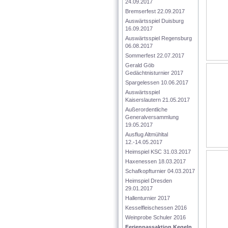
24.09.2017
Bremserfest 22.09.2017
Auswärtsspiel Duisburg 
16.09.2017
Auswärtsspiel Regensburg 
06.08.2017
Sommerfest 22.07.2017
Gerald Göb 
Gedächtnisturnier 2017
Spargelessen 10.06.2017
Auswärtsspiel 
Kaiserslautern 21.05.2017
Außerordentliche 
Generalversammlung 
19.05.2017
Ausflug Altmühltal 
12.-14.05.2017
Heimspiel KSC 31.03.2017
Haxenessen 18.03.2017
Schafkopfturnier 04.03.2017
Heimspiel Dresden 
29.01.2017
Hallenturnier 2017
Kesselfleischessen 2016
Weinprobe Schuler 2016
Ferienpassaktion Kegeln 