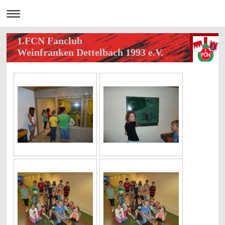
1.FCN Fanclub
Weinfranken Dettelbach 1993 e.V.