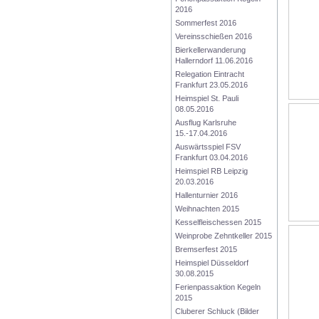
2016
Sommerfest 2016
Vereinsschießen 2016
Bierkellerwanderung 
Hallerndorf 11.06.2016
Relegation Eintracht 
Frankfurt 23.05.2016
Heimspiel St. Pauli 
08.05.2016
Ausflug Karlsruhe 
15.-17.04.2016
Auswärtsspiel FSV 
Frankfurt 03.04.2016
Heimspiel RB Leipzig 
20.03.2016
Hallenturnier 2016
Weihnachten 2015
Kesselfleischessen 2015
Weinprobe Zehntkeller 2015
Bremserfest 2015
Heimspiel Düsseldorf 
30.08.2015
Ferienpassaktion Kegeln 
2015
Cluberer Schluck (Bilder 