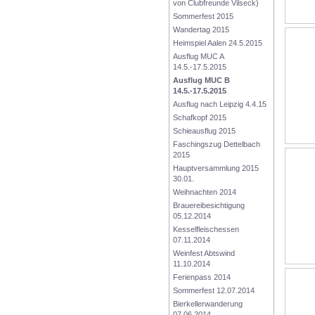
von Clubfreunde Vilseck)
Sommerfest 2015
Wandertag 2015
Heimspiel Aalen 24.5.2015
Ausflug MUC A 
14.5.-17.5.2015
Ausflug MUC B 
14.5.-17.5.2015
Ausflug nach Leipzig 4.4.15
Schafkopf 2015
Schieausflug 2015
Faschingszug Dettelbach 
2015
Hauptversammlung 2015 
30.01.
Weihnachten 2014
Brauereibesichtigung 
05.12.2014
Kesselfleischessen 
07.11.2014
Weinfest Abtswind 
11.10.2014
Ferienpass 2014
Sommerfest 12.07.2014
Bierkellerwanderung 
07.06.2014