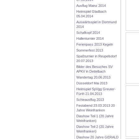
Ausflug Mainz 2014
Heimspiel Gladbach 
05.04.2014
Auswärtsspiel in Dortmund 
2014
Schafkopf 2014
Hallenturnier 2014
Ferienpass 2013 Kegeln
Sommerfest 2013
Spaßturnier in Reupelsdorf  
20.07.2013
Bilder des Besuches SV 
APKV in Dettelbach
Wandertag 20.06.2013
Düsseldorf Mai 2013
Heimspiel SpVgg Greuter-
Fürth 21.04.2013
Schieausflug 2013
Festabend 23.03.2013 20 
Jahre Weinfranken
Diashow Teil 1 (20 Jahre 
Weinfranken)
Diashow Teil 2 (20 Jahre 
Weinfranken)
Diashow 20 Jahre GERALD 