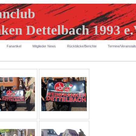
anclub
ken Dettelbach 1993 e.
Fanartikel
Mitglieder News
Rückblicke/Berichte
Termine/Veranstal