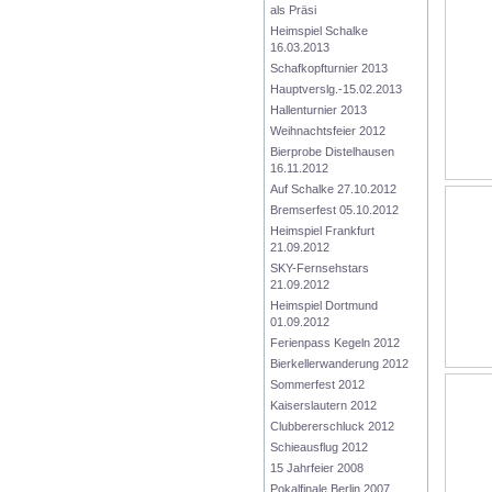
als Präsi
Heimspiel Schalke 
16.03.2013
Schafkopfturnier 2013
Hauptverslg.-15.02.2013
Hallenturnier 2013
Weihnachtsfeier 2012
Bierprobe Distelhausen 
16.11.2012
Auf Schalke 27.10.2012
Bremserfest 05.10.2012
Heimspiel Frankfurt 
21.09.2012
SKY-Fernsehstars  
21.09.2012
Heimspiel Dortmund 
01.09.2012
Ferienpass Kegeln 2012
Bierkellerwanderung 2012
Sommerfest 2012
Kaiserslautern 2012
Clubbererschluck 2012
Schieausflug 2012
15 Jahrfeier 2008
Pokalfinale Berlin 2007