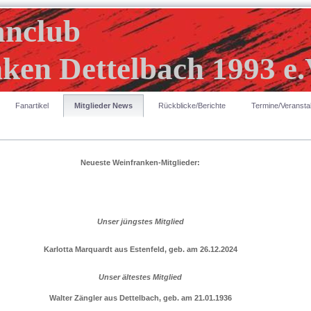
anclub
ken Dettelbach 1993 e.
Fanartikel
Mitglieder News
Rückblicke/Berichte
Termine/Veransta
Neueste Weinfranken-Mitglieder:
Unser jüngstes Mitglied
Karlotta Marquardt aus Estenfeld, geb. am 26.12.2024
Unser ältestes Mitglied
Walter Zängler aus Dettelbach, geb. am 21.01
.1936