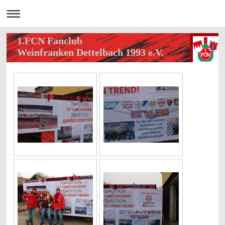
1.FCN Fanclub
Weinfranken Dettelbach 1993 e.V.